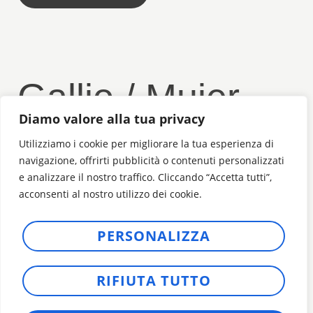
Gallio / Mujer
Diamo valore alla tua privacy
CARRETERA / ESPUMAS / MUJER /
HOMBRE
Utilizziamo i cookie per migliorare la tua esperienza di
Libera el pedaleo, mantén la frescura
navigazione, offrirti pubblicità o contenuti personalizzati
e analizzare il nostro traffico. Cliccando “Accetta tutti”,
acconsenti al nostro utilizzo dei cookie.
DESCUBRE MÁS
PERSONALIZZA
RIFIUTA TUTTO