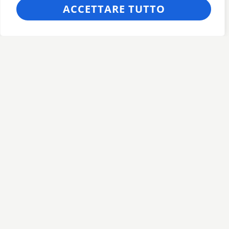
ACCETTARE TUTTO
¿Desea recibir
más información
o
asesoramiento
técnico?
El ciclismo en carretera es nuestra
pasión y le acompañaremos en la
búsqueda de la badana ideal para