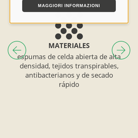
MAGGIORI INFORMAZIONI
MATERIALES
espumas de celda abierta de alta
sed
densidad, tejidos transpirables,
antibacterianos y de secado
rápido