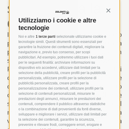
se ve marca la
Continua s
diferencia.
Utilizziamo i cookie e altre
tecnologie
I nostri fondelli da strada sono
Noi e altre
1 terze parti
selezionate utilizziamo cookie e
progettati per offrire la massima
tecnologie simili. Questi strumenti sono essenziali per
garantire la fruizione dei contenuti digitali, migliorare la
performance su asfalto: più ore in
navigazione e, previo tuo consenso, per scopi
pubblicitari. Ad esempio, potremmo utilizzare i tuoi dati
sella, meno fatica, zero compromessi.
per le seguenti finalità: archiviare informazioni su
Per realizzarli, siamo partiti
dispositivo e/o accedervi, utilizzare dati limitati per la
selezione della pubblicità, creare profili per la pubblicità
dall’ascolto delle esigenze dei ciclisti e
personalizzata, utilizzare profili per la selezione di
pubblicità personalizzata, creare profili per la
di chi, su strada, gareggia. Il risultato
personalizzazione dei contenuti, utilizzare profili per la
dei nostri test sono dei fondelli che
selezione di contenuti personalizzati, misurare le
prestazioni degli annunci, misurare le prestazioni dei
supportano lo sportivo, riducendo al
contenuti, comprendere il pubblico attraverso statistiche
o la combinazione di dati provenienti da fonti diverse,
minimo gli attriti e favorendo la
sviluppare e migliorare i servizi, utilizzare dati limitati per
ventilazione per un comfort a lunga
la selezione dei contenuti, garantire la sicurezza,
prevenire e rilevare frodi, correggere errori, erogare e