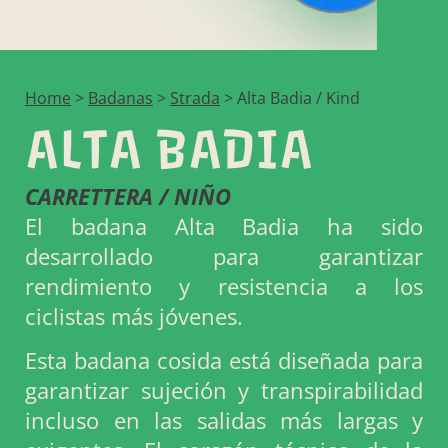
Home
>
Badanas
>
Strada
>
Alta Badia / Kind
ALTA BADIA
CARRETTERA / NIÑO
El badana Alta Badia ha sido
desarrollado para garantizar
rendimiento y resistencia a los
ciclistas más jóvenes.
Esta badana cosida está diseñada para
garantizar sujeción y transpirabilidad
incluso en las salidas más largas y