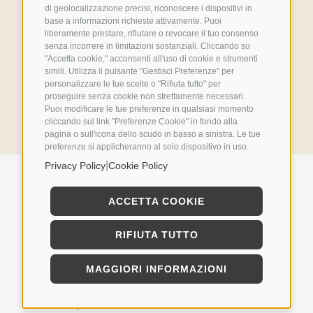
di geolocalizzazione precisi, riconoscere i dispositivi in
base a informazioni richieste attivamente. Puoi
liberamente prestare, rifiutare o revocare il tuo consenso
senza incorrere in limitazioni sostanziali. Cliccando su
"Accetta cookie," acconsenti all'uso di cookie e strumenti
simili. Utilizza il pulsante "Gestisci Preferenze" per
personalizzare le tue scelte o "Rifiuta tutto" per
proseguire senza cookie non strettamente necessari.
Puoi modificare le tue preferenze in qualsiasi momento
cliccando sul link "Preferenze Cookie" in fondo alla
pagina o sull'icona dello scudo in basso a sinistra. Le tue
preferenze si applicheranno al solo dispositivo in uso.
|
Privacy Policy
Cookie Policy
ACCETTA COOKIE
RIFIUTA TUTTO
Elige tu badana
MAGGIORI INFORMAZIONI