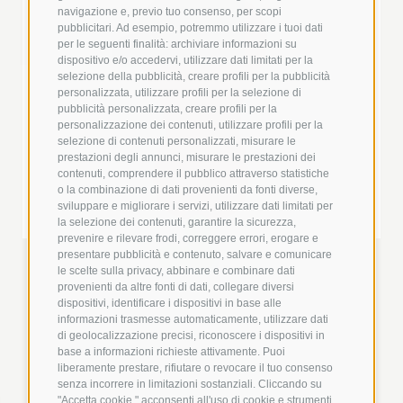
navigazione e, previo tuo consenso, per scopi
pubblicitari. Ad esempio, potremmo utilizzare i tuoi dati
per le seguenti finalità: archiviare informazioni su
A
dispositivo e/o accedervi, utilizzare dati limitati per la
selezione della pubblicità, creare profili per la pubblicità
personalizzata, utilizzare profili per la selezione di
pubblicità personalizzata, creare profili per la
personalizzazione dei contenuti, utilizzare profili per la
selezione di contenuti personalizzati, misurare le
prestazioni degli annunci, misurare le prestazioni dei
contenuti, comprendere il pubblico attraverso statistiche
o la combinazione di dati provenienti da fonti diverse,
sviluppare e migliorare i servizi, utilizzare dati limitati per
la selezione dei contenuti, garantire la sicurezza,
B
prevenire e rilevare frodi, correggere errori, erogare e
presentare pubblicità e contenuto, salvare e comunicare
+
+
+
le scelte sulla privacy, abbinare e combinare dati
provenienti da altre fonti di dati, collegare diversi
dispositivi, identificare i dispositivi in base alle
informazioni trasmesse automaticamente, utilizzare dati
di geolocalizzazione precisi, riconoscere i dispositivi in
base a informazioni richieste attivamente. Puoi
liberamente prestare, rifiutare o revocare il tuo consenso
senza incorrere in limitazioni sostanziali. Cliccando su
"Accetta cookie," acconsenti all'uso di cookie e strumenti