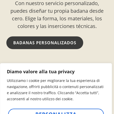
Con nuestro servicio personalizado,
puedes diseñar tu propia badana desde
cero. Elige la forma, los materiales, los
colores y las inserciones técnicas.
BADANAS PERSONALIZADOS
+39 0423 969530
info@dolomiti-pads.com
Diamo valore alla tua privacy
Via delle Industrie, 24 – 31020 San Zenone degli
Utilizziamo i cookie per migliorare la tua esperienza di
Ezzelini (TV)
navigazione, offrirti pubblicità o contenuti personalizzati
e analizzare il nostro traffico. Cliccando “Accetta tutti”,
acconsenti al nostro utilizzo dei cookie.