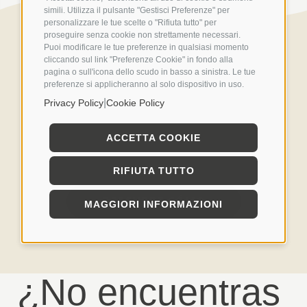
simili. Utilizza il pulsante "Gestisci Preferenze" per
personalizzare le tue scelte o "Rifiuta tutto" per
proseguire senza cookie non strettamente necessari.
Puoi modificare le tue preferenze in qualsiasi momento
cliccando sul link "Preferenze Cookie" in fondo alla
pagina o sull'icona dello scudo in basso a sinistra. Le tue
preferenze si applicheranno al solo dispositivo in uso.
|
Privacy Policy
Cookie Policy
ACCETTA COOKIE
RIFIUTA TUTTO
DESCUBRE CÓMO
MAGGIORI INFORMAZIONI
¿No encuentras