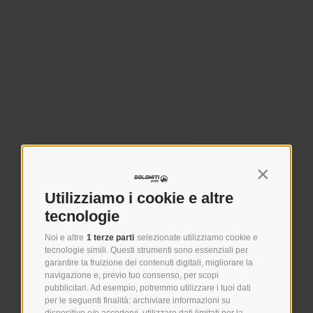
Continua s
Utilizziamo i cookie e altre
tecnologie
Noi e altre
1 terze parti
selezionate utilizziamo cookie e
tecnologie simili. Questi strumenti sono essenziali per
garantire la fruizione dei contenuti digitali, migliorare la
navigazione e, previo tuo consenso, per scopi
pubblicitari. Ad esempio, potremmo utilizzare i tuoi dati
per le seguenti finalità: archiviare informazioni su
dispositivo e/o accedervi, utilizzare dati limitati per la