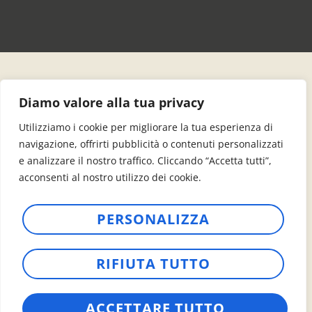
Diamo valore alla tua privacy
Utilizziamo i cookie per migliorare la tua esperienza di
Un equipo de
navigazione, offrirti pubblicità o contenuti personalizzati
e analizzare il nostro traffico. Cliccando “Accetta tutti”,
apasionados para
acconsenti al nostro utilizzo dei cookie.
pedalear contigo
PERSONALIZZA
El equipo que encontrarás en Dolomiti
Pads es mucho más que un grupo de
RIFIUTA TUTTO
compañeros: es un equipo de
apasionados que creen en un
ACCETTARE TUTTO