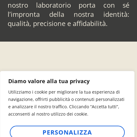
nostro laboratorio porta con sé
l’impronta della nostra identità:
qualità, precisione e affidabilità.
Un team
Diamo valore alla tua privacy
Utilizziamo i cookie per migliorare la tua esperienza di
di appassionati per
navigazione, offrirti pubblicità o contenuti personalizzati
e analizzare il nostro traffico. Cliccando “Accetta tutti”,
pedalare con te
acconsenti al nostro utilizzo dei cookie.
La squadra che troverai in Dolomiti
PERSONALIZZA
Pads è molto più che un gruppo di