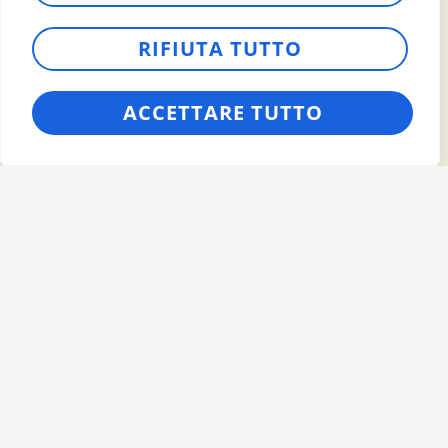
colleghi: è un team di appassionati
che credono in un ambiente di lavoro
RIFIUTA TUTTO
sereno, dove ci si sostiene a vicenda,
ci si ascolta, si cresce insieme. E
ACCETTARE TUTTO
questo si riflette in ogni dettaglio dei
nostri fondelli.