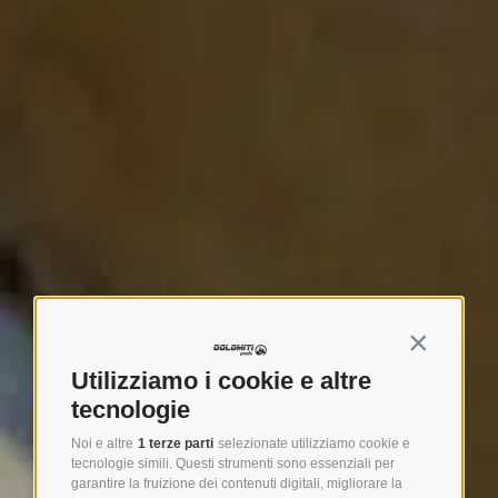
Continua s
Utilizziamo i cookie e altre
tecnologie
Noi e altre
1 terze parti
selezionate utilizziamo cookie e
tecnologie simili. Questi strumenti sono essenziali per
garantire la fruizione dei contenuti digitali, migliorare la