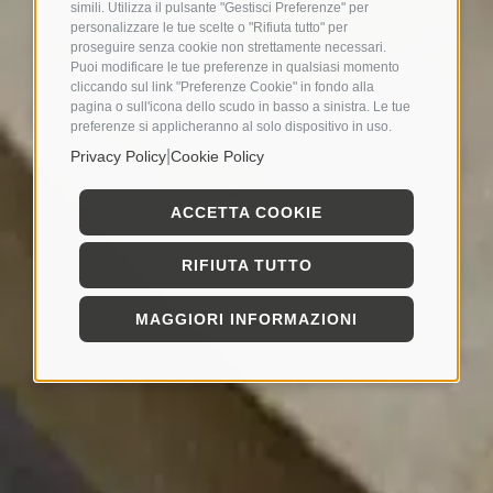
simili. Utilizza il pulsante "Gestisci Preferenze" per
personalizzare le tue scelte o "Rifiuta tutto" per
proseguire senza cookie non strettamente necessari.
Puoi modificare le tue preferenze in qualsiasi momento
cliccando sul link "Preferenze Cookie" in fondo alla
pagina o sull'icona dello scudo in basso a sinistra. Le tue
preferenze si applicheranno al solo dispositivo in uso.
|
Privacy Policy
Cookie Policy
ACCETTA COOKIE
RIFIUTA TUTTO
MAGGIORI INFORMAZIONI