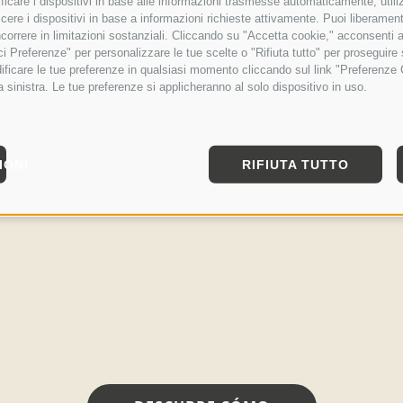
tificare i dispositivi in base alle informazioni trasmesse automaticamente, utili
cere i dispositivi in base a informazioni richieste attivamente. Puoi liberamente
orrere in limitazioni sostanziali. Cliccando su "Accetta cookie," acconsenti a
isci Preferenze" per personalizzare le tue scelte o "Rifiuta tutto" per proseguir
ficare le tue preferenze in qualsiasi momento cliccando sul link "Preferenze 
a sinistra. Le tue preferenze si applicheranno al solo dispositivo in uso.
IONI
RIFIUTA TUTTO