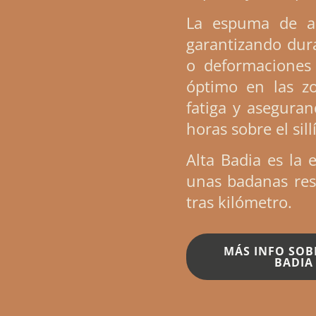
La espuma de al
garantizando dura
o deformaciones
óptimo en las z
fatiga y asegura
horas sobre el sill
Alta Badia es la 
unas badanas resi
tras kilómetro.
MÁS INFO SOB
BADIA