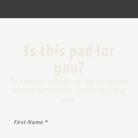
Is this pad for
you?
To find out, contact us: we are always
excited to help you choose the ideal
pad!