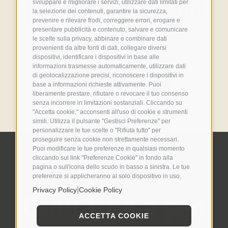
Technologies and
sviluppare e migliorare i servizi, utilizzare dati limitati per
la selezione dei contenuti, garantire la sicurezza,
prevenire e rilevare frodi, correggere errori, erogare e
fabrics
presentare pubblicità e contenuto, salvare e comunicare
le scelte sulla privacy, abbinare e combinare dati
provenienti da altre fonti di dati, collegare diversi
dispositivi, identificare i dispositivi in base alle
informazioni trasmesse automaticamente, utilizzare dati
di geolocalizzazione precisi, riconoscere i dispositivi in
FIND OUT HOW
base a informazioni richieste attivamente. Puoi
liberamente prestare, rifiutare o revocare il tuo consenso
senza incorrere in limitazioni sostanziali. Cliccando su
"Accetta cookie," acconsenti all'uso di cookie e strumenti
simili. Utilizza il pulsante "Gestisci Preferenze" per
personalizzare le tue scelte o "Rifiuta tutto" per
proseguire senza cookie non strettamente necessari.
Puoi modificare le tue preferenze in qualsiasi momento
cliccando sul link "Preferenze Cookie" in fondo alla
pagina o sull'icona dello scudo in basso a sinistra. Le tue
preferenze si applicheranno al solo dispositivo in uso.
|
Privacy Policy
Cookie Policy
Can't find a pad
ACCETTA COOKIE