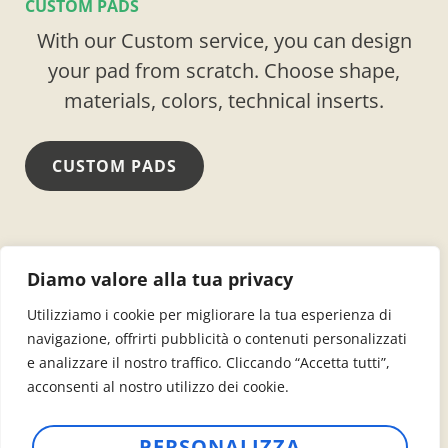
CUSTOM PADS
With our Custom service, you can design
your pad from scratch. Choose shape,
materials, colors, technical inserts.
CUSTOM PADS
+39 0423 969530
info@dolomiti-pads.com
Diamo valore alla tua privacy
Via delle Industrie, 24 – 31020 San Zenone degli
Utilizziamo i cookie per migliorare la tua esperienza di
Ezzelini (TV)
navigazione, offrirti pubblicità o contenuti personalizzati
e analizzare il nostro traffico. Cliccando “Accetta tutti”,
acconsenti al nostro utilizzo dei cookie.
PERSONALIZZA