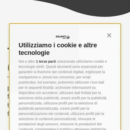
Continua s
Utilizziamo i cookie e altre
The needs of female
tecnologie
cyclists are specific
Noi e altre
1 terze parti
selezionate utilizziamo cookie e
tecnologie simili. Questi strumenti sono essenziali per
garantire la fruizione dei contenuti digitali, migliorare la
This is why Dolomiti Pads women’s
navigazione e, previo tuo consenso, per scopi
pubblicitari. Ad esempio, potremmo utilizzare i tuoi dati
pads are born from a careful study of
per le seguenti finalità: archiviare informazioni su
dispositivo e/o accedervi, utilizzare dati limitati per la
female anatomy and riding dynamics,
selezione della pubblicità, creare profili per la pubblicità
to guarantee targeted support, perfect
personalizzata, utilizzare profili per la selezione di
pubblicità personalizzata, creare profili per la
fit and freedom of movement.
personalizzazione dei contenuti, utilizzare profili per la
selezione di contenuti personalizzati, misurare le
prestazioni degli annunci, misurare le prestazioni dei
contenuti, comprendere il pubblico attraverso statistiche