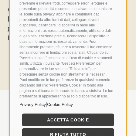
prevenire e rilevare frodi, correggere errori, erogare e
Whether you want to launch a new
presentare pubblicità e contenuto, salvare e comunicare
le scelte sulla privacy, abbinare e combinare dati
line or improve the comfort of your
provenienti da altre fonti di dati, collegare diversi
dispositivi, identificare i dispositivi in base alle
garments, we’re ready to create the
informazioni trasmesse automaticamente, utilizzare dati
ideal chamois pad with you.
di geolocalizzazione precisi, riconoscere i dispositivi in
base a informazioni richieste attivamente. Puoi
liberamente prestare, rifiutare o revocare il tuo consenso
senza incorrere in limitazioni sostanziali. Cliccando su
"Accetta cookie," acconsenti all'uso di cookie e strumenti
simili. Utilizza il pulsante "Gestisci Preferenze" per
personalizzare le tue scelte o "Rifiuta tutto" per
proseguire senza cookie non strettamente necessari.
Puoi modificare le tue preferenze in qualsiasi momento
cliccando sul link "Preferenze Cookie" in fondo alla
pagina o sull'icona dello scudo in basso a sinistra. Le tue
preferenze si applicheranno al solo dispositivo in uso.
|
Privacy Policy
Cookie Policy
ACCETTA COOKIE
Why choose our
RIFIUTA TUTTO