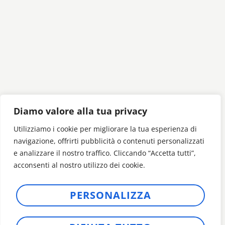
Diamo valore alla tua privacy
Want to create
Utilizziamo i cookie per migliorare la tua esperienza di
navigazione, offrirti pubblicità o contenuti personalizzati
your custom pad?
e analizzare il nostro traffico. Cliccando “Accetta tutti”,
acconsenti al nostro utilizzo dei cookie.
Fill out the form and we’ll rush to help
PERSONALIZZA
you reach the top.