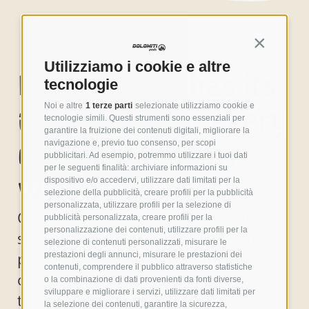
Continua s
Utilizziamo i cookie e altre
Every brand has its
tecnologie
own identity, every
Noi e altre
1 terze parti
selezionate utilizziamo cookie e
tecnologie simili. Questi strumenti sono essenziali per
garantire la fruizione dei contenuti digitali, migliorare la
cyclist their own
navigazione e, previo tuo consenso, per scopi
pubblicitari. Ad esempio, potremmo utilizzare i tuoi dati
per le seguenti finalità: archiviare informazioni su
way of riding.
dispositivo e/o accedervi, utilizzare dati limitati per la
selezione della pubblicità, creare profili per la pubblicità
personalizzata, utilizzare profili per la selezione di
Our custom service is designed to
pubblicità personalizzata, creare profili per la
personalizzazione dei contenuti, utilizzare profili per la
shape both: tailor-made technical
selezione di contenuti personalizzati, misurare le
pads, designed together with our
prestazioni degli annunci, misurare le prestazioni dei
contenuti, comprendere il pubblico attraverso statistiche
clients, tested in the field, and ready
o la combinazione di dati provenienti da fonti diverse,
sviluppare e migliorare i servizi, utilizzare dati limitati per
to make a difference.
la selezione dei contenuti, garantire la sicurezza,