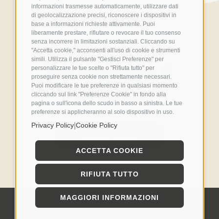
informazioni trasmesse automaticamente, utilizzare dati
di geolocalizzazione precisi, riconoscere i dispositivi in
base a informazioni richieste attivamente. Puoi
liberamente prestare, rifiutare o revocare il tuo consenso
senza incorrere in limitazioni sostanziali. Cliccando su
"Accetta cookie," acconsenti all'uso di cookie e strumenti
Tecnologie e
simili. Utilizza il pulsante "Gestisci Preferenze" per
personalizzare le tue scelte o "Rifiuta tutto" per
proseguire senza cookie non strettamente necessari.
tessuti
Puoi modificare le tue preferenze in qualsiasi momento
cliccando sul link "Preferenze Cookie" in fondo alla
pagina o sull'icona dello scudo in basso a sinistra. Le tue
preferenze si applicheranno al solo dispositivo in uso.
|
Privacy Policy
Cookie Policy
SCOPRI COME
ACCETTA COOKIE
RIFIUTA TUTTO
MAGGIORI INFORMAZIONI