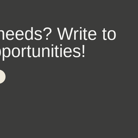
 needs? Write to
ortunities!