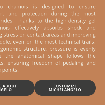
lo chamois is designed to ensure
t and protection during the most
ides. Thanks to the high-density gel
mois effectively absorbs shock and
ng stress on contact areas and improving
addle, even on the most technical trails.
gonomic structure, pressure is evenly
ile the anatomical shape follows the
s, ensuring freedom of pedaling and
 points.
E ABOUT
CUSTOMIZE
NGELO
MICHELANGELO