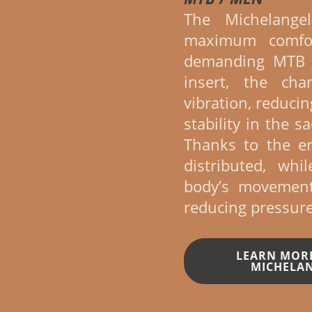
The Michelange
maximum comfor
demanding MTB r
insert, the cha
vibration, reduci
stability in the s
Thanks to the er
distributed, wh
body’s movement
reducing pressure
LEARN MOR
MICHELA