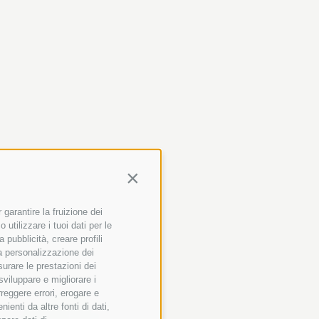
Continua senza accettare
garantire la fruizione dei
utilizzare i tuoi dati per le
 pubblicità, creare profili
 la personalizzazione dei
surare le prestazioni dei
sviluppare e migliorare i
rreggere errori, erogare e
enti da altre fonti di dati,
+
+