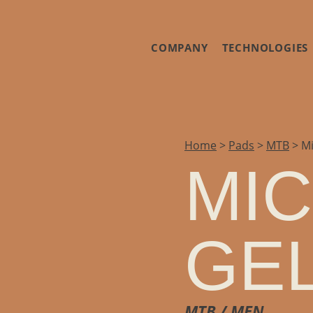
COMPANY
TECHNOLOGIES
Home
>
Pads
>
MTB
>
Mi
MI
GE
MTB / MEN