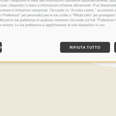
tificare i dispositivi in base alle informazioni trasmesse automaticamente, utili
cere i dispositivi in base a informazioni richieste attivamente. Puoi liberamente
orrere in limitazioni sostanziali. Cliccando su "Accetta cookie," acconsenti a
isci Preferenze" per personalizzare le tue scelte o "Rifiuta tutto" per proseguir
ficare le tue preferenze in qualsiasi momento cliccando sul link "Preferenze 
a sinistra. Le tue preferenze si applicheranno al solo dispositivo in uso.
IONI
RIFIUTA TUTTO