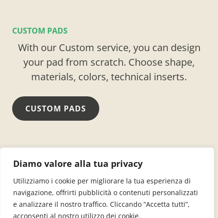
CUSTOM PADS
With our Custom service, you can design
your pad from scratch. Choose shape,
materials, colors, technical inserts.
CUSTOM PADS
+39 0423 969530
info@dolomiti-pads.com
Diamo valore alla tua privacy
Via delle Industrie, 24 – 31020 San Zenone degli
Utilizziamo i cookie per migliorare la tua esperienza di
Ezzelini (TV)
navigazione, offrirti pubblicità o contenuti personalizzati
e analizzare il nostro traffico. Cliccando “Accetta tutti”,
acconsenti al nostro utilizzo dei cookie.