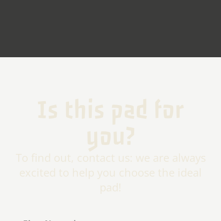
Is this pad for
you?
To find out, contact us: we are always
excited to help you choose the ideal
pad!