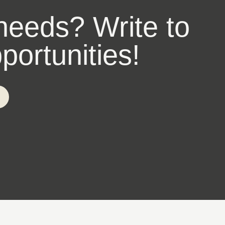
 needs? Write to
ortunities!