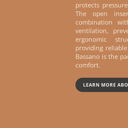
protects pressur
The open inse
combination wit
ventilation, pr
ergonomic stru
providing reliable
Bassano is the pa
comfort.
LEARN MORE AB