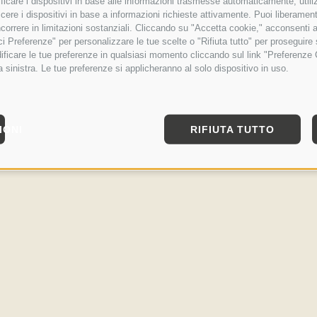
tificare i dispositivi in base alle informazioni trasmesse automaticamente, utili
cere i dispositivi in base a informazioni richieste attivamente. Puoi liberamente
orrere in limitazioni sostanziali. Cliccando su "Accetta cookie," acconsenti a
isci Preferenze" per personalizzare le tue scelte o "Rifiuta tutto" per proseguir
ficare le tue preferenze in qualsiasi momento cliccando sul link "Preferenze 
a sinistra. Le tue preferenze si applicheranno al solo dispositivo in uso.
IONI
RIFIUTA TUTTO